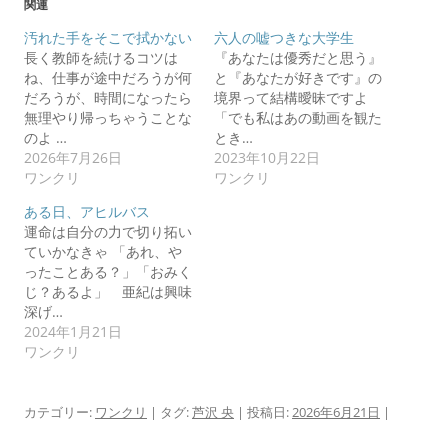
関連
汚れた手をそこで拭かない
六人の嘘つきな大学生
長く教師を続けるコツは
『あなたは優秀だと思う』
ね、仕事が途中だろうが何
と『あなたが好きです』の
だろうが、時間になったら
境界って結構曖昧ですよ
無理やり帰っちゃうことな
「でも私はあの動画を観た
のよ …
とき…
2026年7月26日
2023年10月22日
ワンクリ
ワンクリ
ある日、アヒルバス
運命は自分の力で切り拓い
ていかなきゃ 「あれ、や
ったことある？」「おみく
じ？あるよ」 亜紀は興味
深げ…
2024年1月21日
ワンクリ
カテゴリー:
ワンクリ
| タグ:
芦沢 央
| 投稿日:
2026年6月21日
|