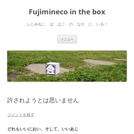
コ
ン
Fujimineco in the box
テ
ン
ツ
へ
ふじみねこ は はこ の なか に いる！
ス
キ
ッ
プ
メニュー
許されようとは思いません
コメントを残す
どれもいいにおい、そして、いいあじ