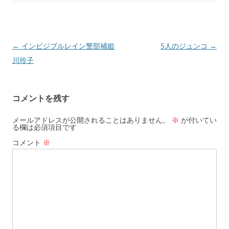
投
←
インビジブルレイン警部補姫
5人のジュンコ
→
稿
川玲子
ナ
ビ
コメントを残す
ゲ
ー
メールアドレスが公開されることはありません。
※
が付いてい
る欄は必須項目です
シ
コメント
※
ョ
ン