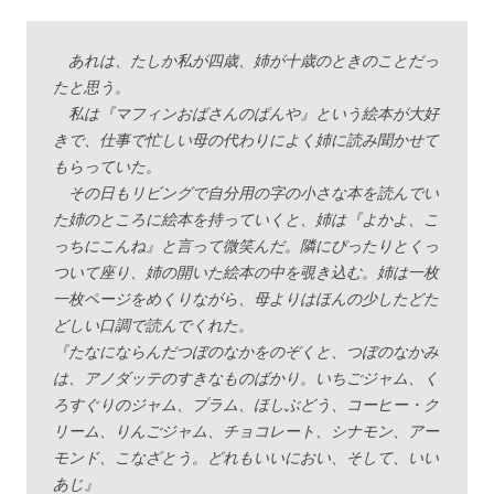
あれは、たしか私が四歳、姉が十歳のときのことだっ
たと思う。
私は『マフィンおばさんのぱんや』という絵本が大好
きで、仕事で忙しい母の代わりによく姉に読み聞かせて
もらっていた。
その日もリビングで自分用の字の小さな本を読んでい
た姉のところに絵本を持っていくと、姉は『よかよ、こ
っちにこんね』と言って微笑んだ。隣にぴったりとくっ
ついて座り、姉の開いた絵本の中を覗き込む。姉は一枚
一枚ページをめくりながら、母よりはほんの少したどた
どしい口調で読んでくれた。
『たなにならんだつぼのなかをのぞくと、つぼのなかみ
は、アノダッテのすきなものばかり。いちごジャム、く
ろすぐりのジャム、プラム、ほしぶどう、コーヒー・ク
リーム、りんごジャム、チョコレート、シナモン、アー
モンド、こなざとう。どれもいいにおい、そして、いい
あじ』