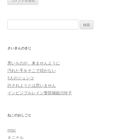
検
索:
さいきんのきじ
悪いものが、来ませんように
汚れた手をそこで拭かない
5人のジュンコ
許されようとは思いません
インビジブルレイン警部補姫川玲子
ねこのおしごと
misc
キニナル