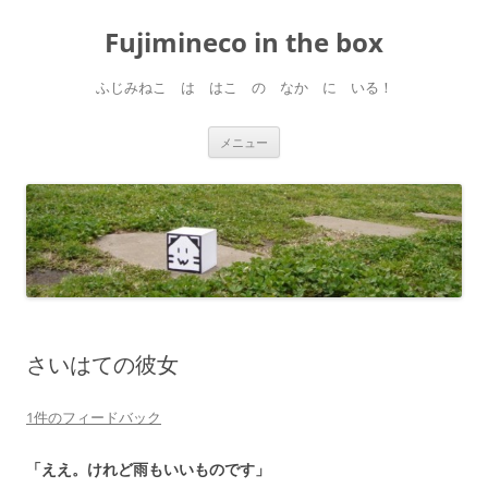
コ
ン
Fujimineco in the box
テ
ン
ツ
へ
ふじみねこ は はこ の なか に いる！
ス
キ
ッ
プ
メニュー
さいはての彼女
1件のフィードバック
「ええ。けれど雨もいいものです」