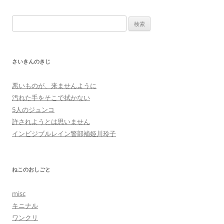
検
索:
さいきんのきじ
悪いものが、来ませんように
汚れた手をそこで拭かない
5人のジュンコ
許されようとは思いません
インビジブルレイン警部補姫川玲子
ねこのおしごと
misc
キニナル
ワンクリ