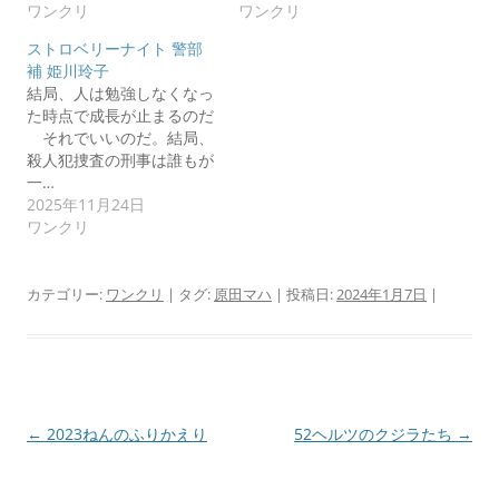
ワンクリ
ワンクリ
ストロベリーナイト 警部
補 姫川玲子
結局、人は勉強しなくなっ
た時点で成長が止まるのだ
それでいいのだ。結局、
殺人犯捜査の刑事は誰もが
一…
2025年11月24日
ワンクリ
カテゴリー:
ワンクリ
| タグ:
原田マハ
| 投稿日:
2024年1月7日
|
投
←
2023ねんのふりかえり
52ヘルツのクジラたち
→
稿
ナ