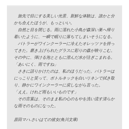
旅先で目にする美しい光景、新鮮な体験は、誰かと分
かち合えたほうが、もっといい。
自然と目を閉じる。雨に濡れた小鳥が森深い巣へ帰り
着いたように、一瞬で眠りに落ちてしまいそうになる。
バトラーがワインクーラーに冷えたオレッツァを持っ
てきた。磨き上げられたグラスに彩りの森が映りこむ。
その中に、弾ける泡とともに澄んだ水が注ぎこまれる。
「あいにく、雨ですね」
さきに語りかけたのは、私のほうだった。バトラーは
にっこりと笑って、ボトルネックを白いリネンで拭き取
り、静かにワインクーラーに戻しながら言った。
「ええ。けれど雨もいいものです」
その言葉は、そのまま私の心のもやを洗い流す清らか
な雨そのものになった。
原田マハ.さいはての彼女(角川文庫)