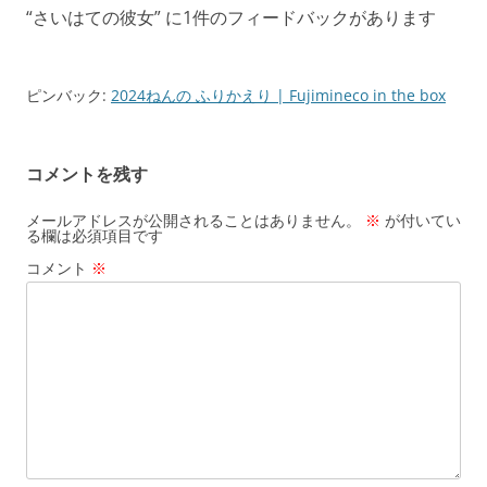
“
さいはての彼女
” に1件のフィードバックがあります
ビ
ゲ
ー
ピンバック:
2024ねんの ふりかえり | Fujimineco in the box
シ
ョ
コメントを残す
ン
メールアドレスが公開されることはありません。
※
が付いてい
る欄は必須項目です
コメント
※