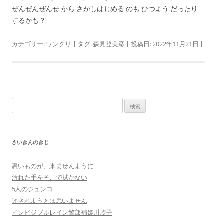
ぜんぜんぜんせ から さがしはじめる のも ひつよう だったり
するかも？
カテゴリー:
ワンクリ
| タグ:
森見登美彦
| 投稿日:
2022年11月21日
|
検
索:
さいきんのきじ
悪いものが、来ませんように
汚れた手をそこで拭かない
5人のジュンコ
許されようとは思いません
インビジブルレイン警部補姫川玲子