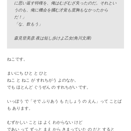
に思い返す特権を、俺はむざむざ失ったのだ。それとい
うのも、俺に機会を摑む才覚も度胸もなかったから
だ！」
「な、飲もう」
森見登美彦.夜は短し歩けよ乙女(角川文庫)
ねこです。
まいにち ひと と ひと
ねこ と ねこ が すれちがう よのなか。
でも ほとんど ぐうぜん の すれちがい です。
いっぽう で「そで ふりあう も たしょう の えん」って ことば
も あります。
むずかしい こと は よく わからない けど
であい って ずっと まえ から きまっていた の だと すると