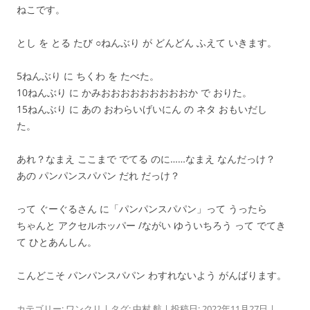
ねこです。
とし を とる たび ○ねんぶり が どんどん ふえて いきます。
5ねんぶり に ちくわ を たべた。
10ねんぶり に かみおおおおおおおおおか で おりた。
15ねんぶり に あの おわらいげいにん の ネタ おもいだし
た。
あれ？なまえ ここまで でてる のに……なまえ なんだっけ？
あの パンパンスパパン だれ だっけ？
って ぐーぐるさん に「パンパンスパパン」って うったら
ちゃんと アクセルホッパー /ながい ゆういちろう って でてき
て ひとあんしん。
こんどこそ パンパンスパパン わすれないよう がんばります。
カテゴリー:
ワンクリ
| タグ:
中村 航
| 投稿日:
2022年11月27日
|