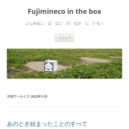
コ
ン
Fujimineco in the box
テ
ン
ツ
へ
ふじみねこ は はこ の なか に いる！
ス
キ
ッ
プ
メニュー
月別アーカイブ:
2022年11月
あのとき始まったことのすべて