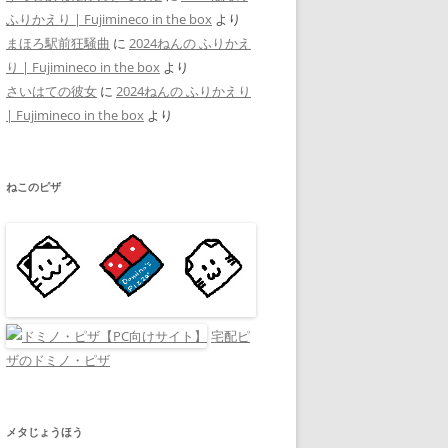
ふりかえり | Fujimineco in the box
より
まほろ駅前狂騒曲
に
2024ねんの ふりかえ
り | Fujimineco in the box
より
さいはての彼女
に
2024ねんの ふりかえり
| Fujimineco in the box
より
ねこのピザ
宅配ピ
ザのドミノ・ピザ
メタじょうほう