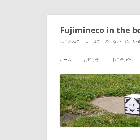
コ
ン
テ
Fujimineco in the b
ン
ツ
へ
ふじみねこ は はこ の なか に い
ス
キ
ッ
プ
ホーム
お知らせ
ねこ缶（仮）