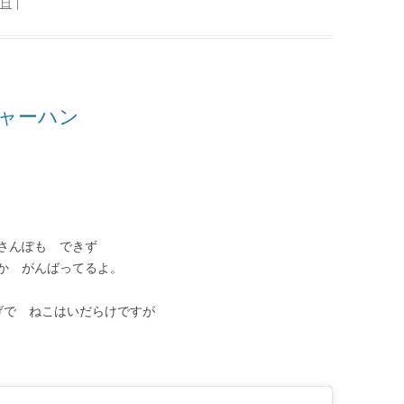
9日
|
ャーハン
さんぽも できず
か がんばってるよ。
げで ねこはいだらけですが