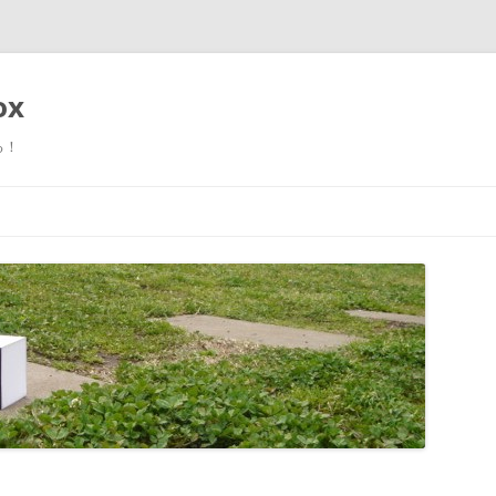
ox
る！