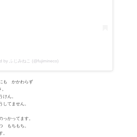
red by ふじみねこ (@fujimineco)
にも かかわらず
さ。
うけん。
うしてません。
のっかってます。
つ もちもち。
す。