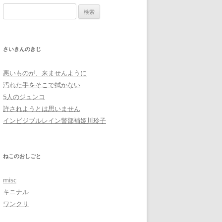
検
索:
さいきんのきじ
悪いものが、来ませんように
汚れた手をそこで拭かない
5人のジュンコ
許されようとは思いません
インビジブルレイン警部補姫川玲子
ねこのおしごと
misc
キニナル
ワンクリ