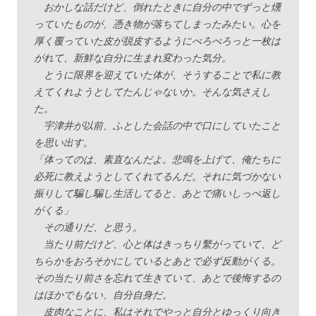
おかしな話だけど、倒れたときに自分の中でずっと燻
っていたものが、憑き物が落ちてしまったみたい。心を
厚く覆っていた皮が脱皮するようにべろべろっと一枚は
がれて、新鮮な自分に生まれ変わった気分。
とうに限界を迎えていた体が、そうすることで私に教
えてくれようとしてたんじゃないか。そんな気さえし
た。
宇津井が以前、ふとした会話の中で口にしていたこと
を思い出す。
「体ってのは、素直なんだよ。悲鳴を上げて、俺たちに
必死に教えようとしてくれてるんだ。それに気づかない
振りして騙し騙し生活してると、あとで痛いしっぺ返し
がくる」
その通りだ、と思う。
当たり前だけど、心と体はきっちり繫がっていて、ど
ちらかをおろそかにしているとあとで必ず反動がくる。
その当たり前さを忘れて生きていて、あとで後悔するの
はほかでもない、自分自身だ。
皮肉なことに、私はそれでやっと自分とゆっくり向き