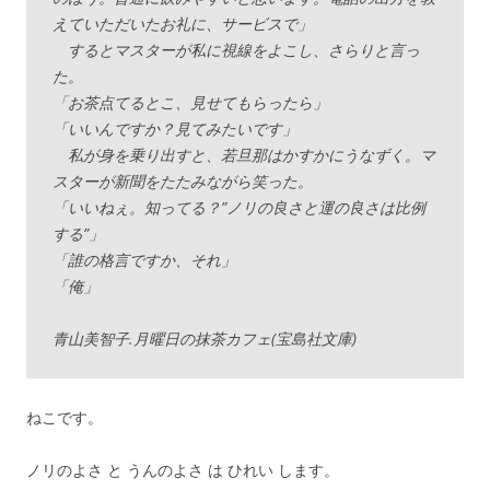
えていただいたお礼に、サービスで」
するとマスターが私に視線をよこし、さらりと言っ
た。
「お茶点てるとこ、見せてもらったら」
「いいんですか？見てみたいです」
私が身を乗り出すと、若旦那はかすかにうなずく。マ
スターが新聞をたたみながら笑った。
「いいねぇ。知ってる？”ノリの良さと運の良さは比例
する”」
「誰の格言ですか、それ」
「俺」
青山美智子.月曜日の抹茶カフェ(宝島社文庫)
ねこです。
ノリのよさ と うんのよさ は ひれい します。