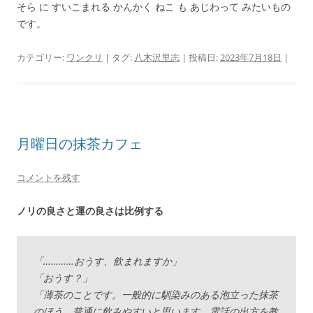
そら に すいこまれる かんかく ねこ も あじわって みたいもの
です。
カテゴリー:
ワンクリ
| タグ:
八木沢里志
| 投稿日:
2023年7月18日
|
月曜日の抹茶カフェ
コメントを残す
ノリの良さと運の良さは比例する
「…………おうす、飲まれますか」
「おうす？」
「薄茶のことです。一般的に馴染みのある泡立った抹茶
のほう。普通に飲みやすいと思います。電話の出方を教