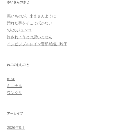
さいきんのきじ
悪いものが、来ませんように
汚れた手をそこで拭かない
5人のジュンコ
許されようとは思いません
インビジブルレイン警部補姫川玲子
ねこのおしごと
misc
キニナル
ワンクリ
アーカイブ
2026年8月