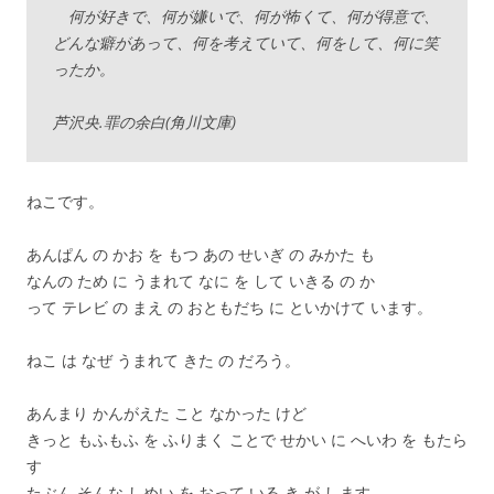
何が好きで、何が嫌いで、何が怖くて、何が得意で、
どんな癖があって、何を考えていて、何をして、何に笑
ったか。
芦沢央.罪の余白(角川文庫)
ねこです。
あんぱん の かお を もつ あの せいぎ の みかた も
なんの ため に うまれて なに を して いきる の か
って テレビ の まえ の おともだち に といかけて います。
ねこ は なぜ うまれて きた の だろう。
あんまり かんがえた こと なかった けど
きっと もふもふ を ふりまく ことで せかい に へいわ を もたら
す
たぶん そんな しめい を おって いる き が します。