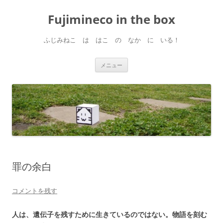
コ
ン
Fujimineco in the box
テ
ン
ツ
へ
ふじみねこ は はこ の なか に いる！
ス
キ
ッ
プ
メニュー
罪の余白
コメントを残す
人は、遺伝子を残すために生きているのではない。物語を刻む