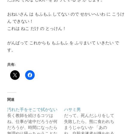
おねいさん は もふもふ してない ので せかいへいわ に こうけ
ん できない！
これは ねこ だけ の とっけん！
がんばって これからも もふもふ を ふりまいて いきたい で
す。
共有:
関連
汚れた手をそこで拭かない
ハサミ男
長く教師を続けるコツは
だって、死んだふりをして
ね、仕事が途中だろうが何
失敗したら、熊に食われち
だろうが、時間になったら
まうじゃないか 「あの
無理やり帰っちゃうことな
ね、自殺未遂者が嫌われる