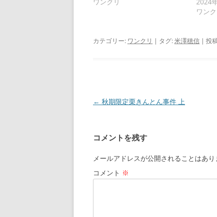
ワンクリ
2024
ワンク
カテゴリー:
ワンクリ
| タグ:
米澤穂信
| 投
投
←
秋期限定栗きんとん事件 上
稿
ナ
コメントを残す
ビ
ゲ
メールアドレスが公開されることはあり
ー
コメント
※
シ
ョ
ン