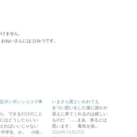
いけません。
 おねいさんには ひみつです。
定ボンボンショコラ事
いまさら翼といわれても
きつい思いをした後に誰かが
ら、できるだけのこと
迎えに来てくれるのは嬉しい
にはどうしたらいい
ものだ 「……まあ、来るとは
えればいいじゃない
思います」 毒気を抜…
中学生、か。 小佐…
2024年10月27日