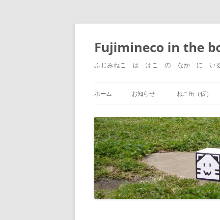
コ
ン
テ
Fujimineco in the b
ン
ツ
へ
ふじみねこ は はこ の なか に い
ス
キ
ッ
プ
ホーム
お知らせ
ねこ缶（仮）