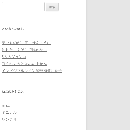
検
索:
さいきんのきじ
悪いものが、来ませんように
汚れた手をそこで拭かない
5人のジュンコ
許されようとは思いません
インビジブルレイン警部補姫川玲子
ねこのおしごと
misc
キニナル
ワンクリ