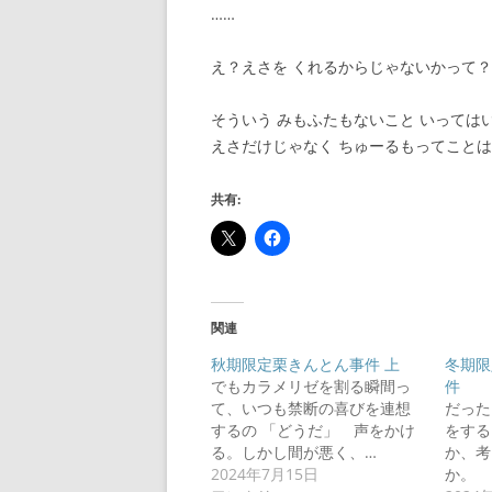
……
え？えさを くれるからじゃないかって？
そういう みもふたもないこと いっては
えさだけじゃなく ちゅーるもってことは
共有:
関連
秋期限定栗きんとん事件 上
冬期限
でもカラメリゼを割る瞬間っ
件
て、いつも禁断の喜びを連想
だった
するの 「どうだ」 声をかけ
をする
る。しかし間が悪く、…
か、考
2024年7月15日
か。 