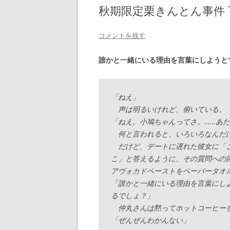
秋期限定栗きんとん事件 
コメントを残す
誰かと一緒にいる理由を言葉にしようと
「ねえ」
声は明るいけれど、俯いている。
「ねえ。小鳩ちゃんってさ。……あ
何と言われると、いろいろなんだ
だけど、デートに遅れた彼女に「ご
こ」と答えるように、その質問への
アヴォカドペーストをペーパータオ
「誰かと一緒にいる理由を言葉にし
るでしょ？」
仲丸さんは黙ってホットコーヒーを
「ぜんぜんわかんない」