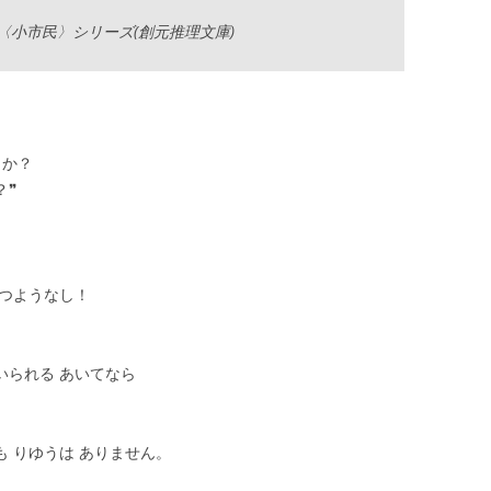
〈小市民〉シリーズ(創元推理文庫)
うか？
？❞
ひつようなし！
いられる あいてなら
も りゆうは ありません。