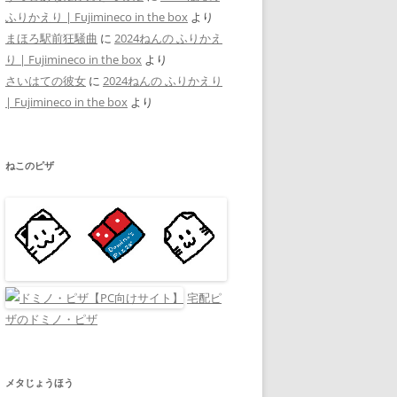
ふりかえり | Fujimineco in the box
より
まほろ駅前狂騒曲
に
2024ねんの ふりかえ
り | Fujimineco in the box
より
さいはての彼女
に
2024ねんの ふりかえり
| Fujimineco in the box
より
ねこのピザ
宅配ピ
ザのドミノ・ピザ
メタじょうほう