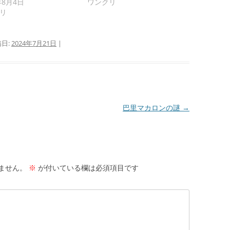
年8月4日
ワンクリ
リ
稿日:
2024年7月21日
|
巴里マカロンの謎
→
ません。
※
が付いている欄は必須項目です