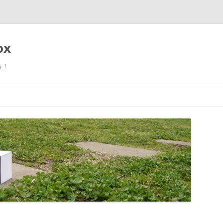
ox
る！