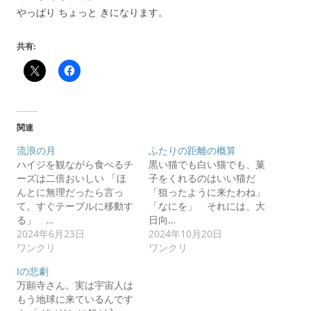
やっぱり ちょっと きになります。
共有:
関連
流浪の月
ふたりの距離の概算
ハイジを観ながら食べるチ
黒い猫でも白い猫でも、菓
ーズは二倍おいしい 「ほ
子をくれるのはいい猫だ
んとに無理だったら言っ
「狙ったように来たわね」
て。すぐテーブルに移動す
「なにを」 それには、大
る」 …
日向…
2024年6月23日
2024年10月20日
ワンクリ
ワンクリ
Iの悲劇
万願寺さん。実は宇宙人は
もう地球に来ているんです