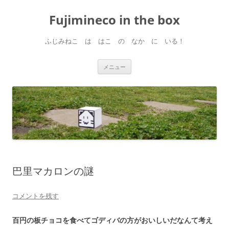
コ
ン
Fujimineco in the box
テ
ン
ツ
へ
ふじみねこ は はこ の なか に いる！
ス
キ
ッ
プ
メニュー
巴里マカロンの謎
コメントを残す
百円の板チョコを食べてゴディバの方がおいしいだなんて考え