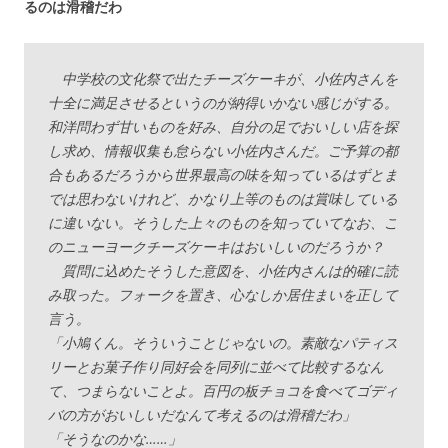
るのは滑稽だわ
中学校の文化祭で出たチーズケーキが、小佐内さんを
十全に満足させるというのが納得いかない感じがする。
和洋問わず甘いものを好み、自分の足でおいしい店を探
し求め、情報収集も怠らない小佐内さんだ。ご予算の都
合もあるだろうから世界最高の味を知っているはずとま
では思わないけれど、かなり上等のものは賞味している
に違いない。そうした上々のものを知っていてなお、こ
のニューヨークチーズケーキはおいしいのだろうか？
質問に込めたそうした意図を、小佐内さんは的確に読
み取った。フォークを置き、心なしか居住まいを正して
言う。
「小鳩くん。そういうことじゃないの。素敵なパティス
リーとお菓子作り同好会を同列に並べて比較するなん
て、つまらないことよ。百円の板チョコを食べてゴディ
バの方がおいしいだなんて考えるのは滑稽だわ」
「そうなのかな……」