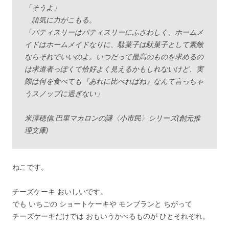
「そうよ」
語気に力がこもる。
「パティスリーはパティスリーにふさわしく、ホームメ
イドはホームメイドなりに、駄菓子は駄菓子として素敵
ならそれでいいのよ。いつだって最高のものを求めるの
は求道者っぽくて恰好よく見えるかもしれないけど、実
際は何を食べても『あれに比べればね』なんて言っちゃ
うスノッブに過ぎない」
米澤穂信.巴里マカロンの謎〈小市民〉シリーズ(創元推
理文庫)
ねこです。
チーズケーキ おいしいです。
でも いちごの ショートケーキや モンブランと ちがって
チーズケーキだけでは おもいうかべるものが ひとそれぞれ。