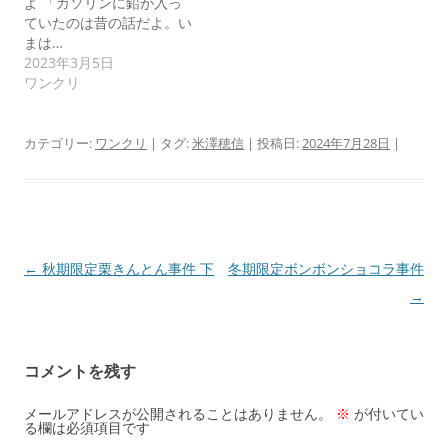
よ 「ガソリンに鉛が入っ
ていたのは昔の話だよ。い
まは…
2023年3月5日
ワンクリ
カテゴリー:
ワンクリ
| タグ:
米澤穂信
| 投稿日:
2024年7月28日
|
投
←
秋期限定栗きんとん事件 下
冬期限定ボンボンショコラ事件
稿
→
ナ
ビ
コメントを残す
ゲ
ー
メールアドレスが公開されることはありません。
※
が付いてい
る欄は必須項目です
シ