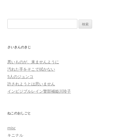
検
索:
さいきんのきじ
悪いものが、来ませんように
汚れた手をそこで拭かない
5人のジュンコ
許されようとは思いません
インビジブルレイン警部補姫川玲子
ねこのおしごと
misc
キニナル