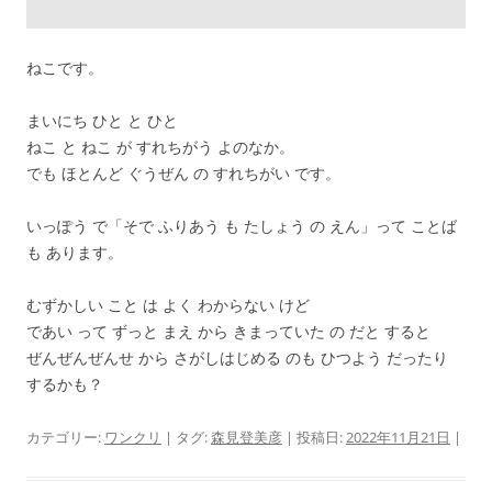
ねこです。
まいにち ひと と ひと
ねこ と ねこ が すれちがう よのなか。
でも ほとんど ぐうぜん の すれちがい です。
いっぽう で「そで ふりあう も たしょう の えん」って ことば
も あります。
むずかしい こと は よく わからない けど
であい って ずっと まえ から きまっていた の だと すると
ぜんぜんぜんせ から さがしはじめる のも ひつよう だったり
するかも？
カテゴリー:
ワンクリ
| タグ:
森見登美彦
| 投稿日:
2022年11月21日
|