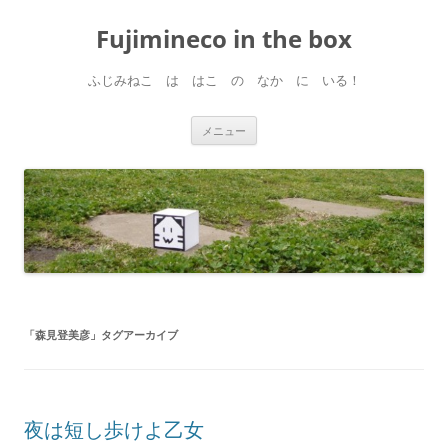
コ
ン
Fujimineco in the box
テ
ン
ツ
へ
ふじみねこ は はこ の なか に いる！
ス
キ
ッ
プ
メニュー
「
森見登美彦
」タグアーカイブ
夜は短し歩けよ乙女