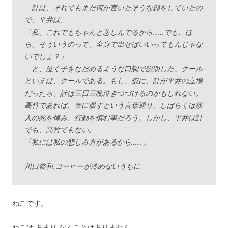
計は、それでもまだ何か言いたそうな顔をしていたの
で、平井は、
「私、これでもちゃんと悲しんでるから……でも、ほ
ら、そういうのって、全身で出せばいいってもんじゃな
いでしょ？」
と、泣く子をなだめるような口調で説明した。クール
といえば、クールである。もし、仮に、計が平井の立場
だったら、計は三日三晩泣きつづけるのかもしれない。
高竹であれば、喪に服すという言葉通り、しばらくは故
人の死を悼み、行動を慎む事だろう。しかし、平井は計
でも、高竹でもない。
「私には私の悲しみ方があるから……」
川口俊和.コーヒーが冷めないうちに
ねこです。
ねこは あまり なくことはありません。