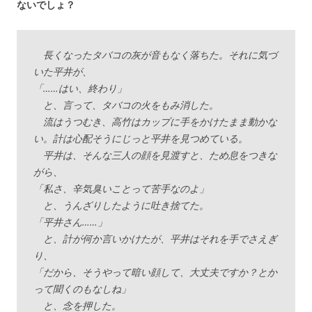
ないでしょ？
長くなったタバコの灰が音もなく落ちた。それに気づ
いた平井が、
「……はい、終わり」
と、言って、タバコの火をもみ消した。
流はうつむき、高竹はカップに手をかけたまま動かな
い。計は心配そうにじっと平井を見つめている。
平井は、そんな三人の顔を見渡すと、ため息をつきな
がら、
「私さ、辛気臭いことって苦手なのよ」
と、うんざりしたように吐き捨てた。
「平井さん……」
と、計が何か言いかけたが、平井はそれを手でさえぎ
り、
「だから、そうやって暗い顔して、大丈夫ですか？とか
って聞くのもなしね」
と、念を押した。