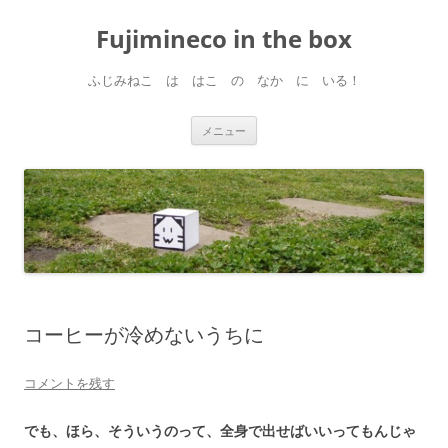
コ
ン
Fujimineco in the box
テ
ン
ツ
へ
ふじみねこ は はこ の なか に いる！
ス
キ
ッ
プ
メニュー
コーヒーが冷めないうちに
コメントを残す
でも、ほら、そういうのって、全身で出せばいいってもんじゃ