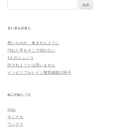
検
索:
さいきんのきじ
悪いものが、来ませんように
汚れた手をそこで拭かない
5人のジュンコ
許されようとは思いません
インビジブルレイン警部補姫川玲子
ねこのおしごと
misc
キニナル
ワンクリ