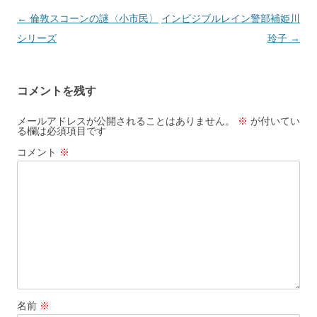
投
←
倫敦スコーンの謎〈小市民〉
インビジブルレイン警部補姫川
稿
シリーズ
玲子
→
ナ
ビ
コメントを残す
ゲ
ー
メールアドレスが公開されることはありません。
※
が付いてい
る欄は必須項目です
シ
コメント
※
ョ
ン
名前
※