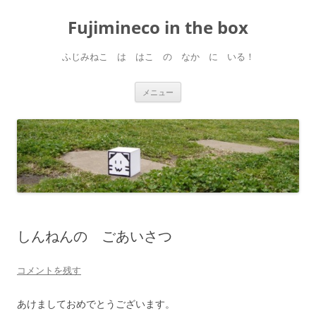
コ
ン
Fujimineco in the box
テ
ン
ツ
へ
ふじみねこ は はこ の なか に いる！
ス
キ
ッ
プ
メニュー
しんねんの ごあいさつ
コメントを残す
あけましておめでとうございます。