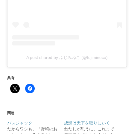
A post shared by ふじみねこ (@fujimineco)
共有:
関連
バスジャック
成瀬は天下を取りにいく
だからワシも、『野崎のお
わたしが思うに、これまで