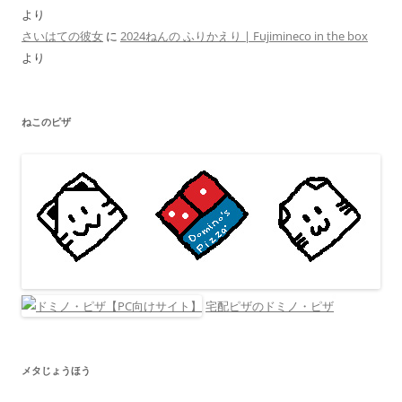
より
さいはての彼女
に
2024ねんの ふりかえり | Fujimineco in the box
より
ねこのピザ
宅配ピザのドミノ・ピザ
メタじょうほう