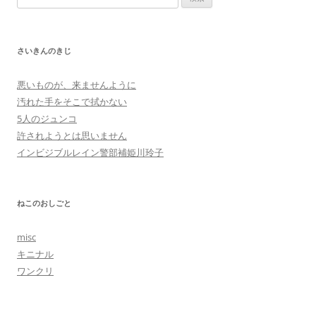
索:
さいきんのきじ
悪いものが、来ませんように
汚れた手をそこで拭かない
5人のジュンコ
許されようとは思いません
インビジブルレイン警部補姫川玲子
ねこのおしごと
misc
キニナル
ワンクリ