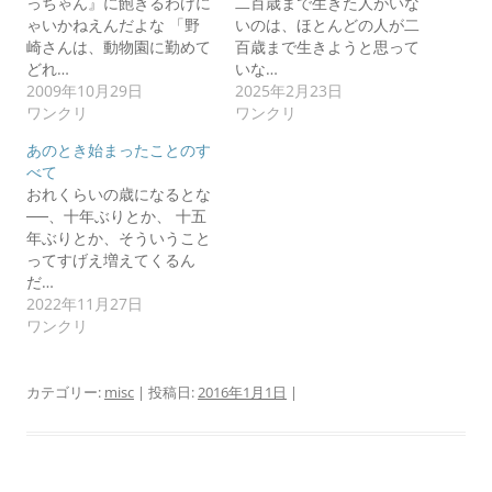
っちゃん』に飽きるわけに
二百歳まで生きた人がいな
ゃいかねえんだよな 「野
いのは、ほとんどの人が二
崎さんは、動物園に勤めて
百歳まで生きようと思って
どれ…
いな…
2009年10月29日
2025年2月23日
ワンクリ
ワンクリ
あのとき始まったことのす
べて
おれくらいの歳になるとな
──、十年ぶりとか、 十五
年ぶりとか、そういうこと
ってすげえ増えてくるん
だ…
2022年11月27日
ワンクリ
カテゴリー:
misc
| 投稿日:
2016年1月1日
|