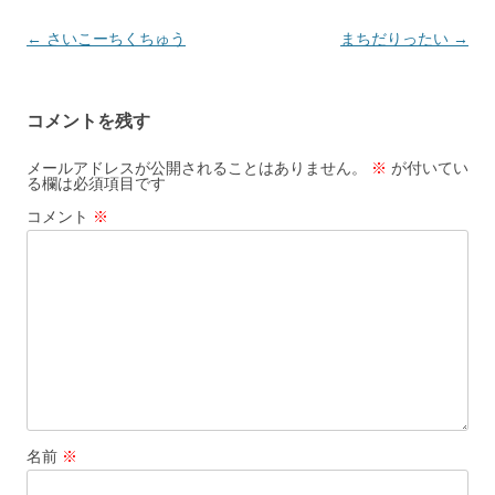
投
←
さいこーちくちゅう
まちだりったい
→
稿
ナ
コメントを残す
ビ
ゲ
メールアドレスが公開されることはありません。
※
が付いてい
る欄は必須項目です
ー
コメント
※
シ
ョ
ン
名前
※