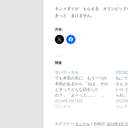
キンメダイが もらえる オリンピック
きっと まけません。
共有:
関連
サバティカル
202
でも本気の先に、もう一つの
ねこで
本気があるから 「ねえ、その
さん 
ときってどんな話をした
いり 
の？」「えーっと……」 …
られ…
2024年2月18日
2023
ワンクリ
ワンク
カテゴリー:
キニナル
| 投稿日:
2016年8月1