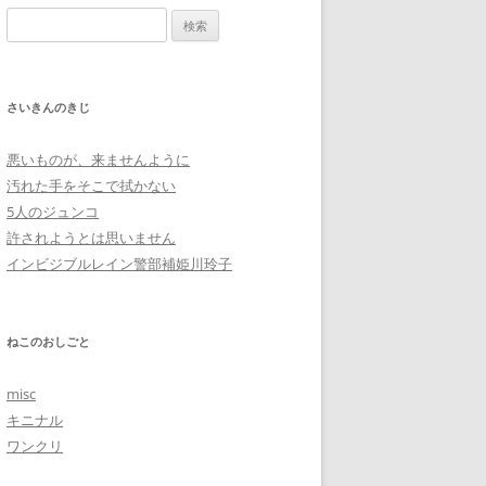
検
索:
さいきんのきじ
悪いものが、来ませんように
汚れた手をそこで拭かない
5人のジュンコ
許されようとは思いません
インビジブルレイン警部補姫川玲子
ねこのおしごと
misc
キニナル
ワンクリ