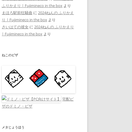
ふりかえり | Fujimineco in the box
より
まほろ駅前狂騒曲
に
2024ねんの ふりかえ
り | Fujimineco in the box
より
さいはての彼女
に
2024ねんの ふりかえり
| Fujimineco in the box
より
ねこのピザ
宅配ピ
ザのドミノ・ピザ
メタじょうほう