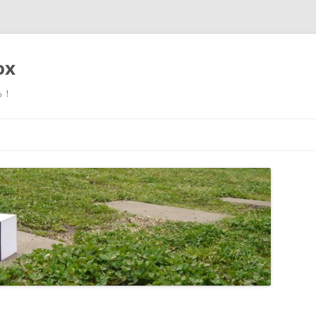
ox
る！