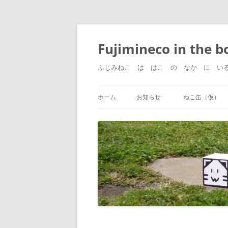
コ
ン
テ
Fujimineco in the b
ン
ツ
へ
ふじみねこ は はこ の なか に い
ス
キ
ッ
プ
ホーム
お知らせ
ねこ缶（仮）