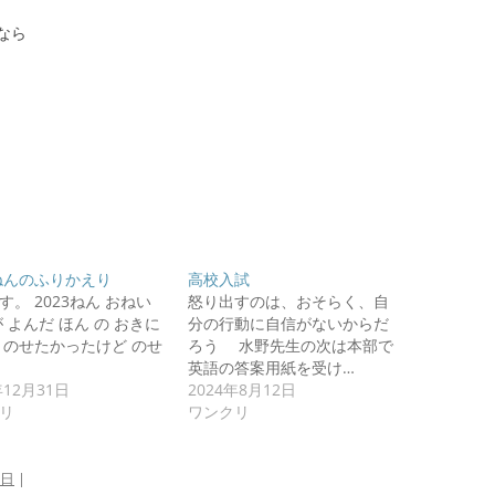
なら
3ねんのふりかえり
高校入試
す。 2023ねん おねい
怒り出すのは、おそらく、自
が よんだ ほん の おきに
分の行動に自信がないからだ
とのせたかったけど のせ
ろう 水野先生の次は本部で
英語の答案用紙を受け…
年12月31日
2024年8月12日
リ
ワンクリ
5日
|