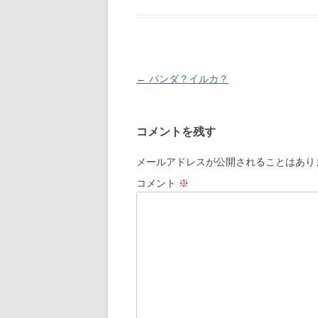
投
←
パンダ？イルカ？
稿
ナ
コメントを残す
ビ
ゲ
メールアドレスが公開されることはあり
ー
コメント
※
シ
ョ
ン