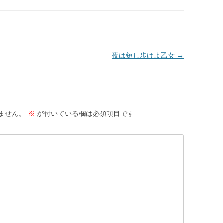
夜は短し歩けよ乙女
→
ません。
※
が付いている欄は必須項目です