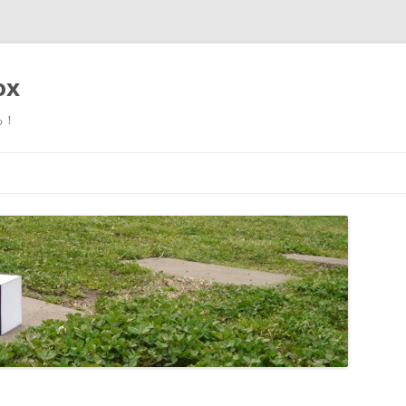
ox
る！