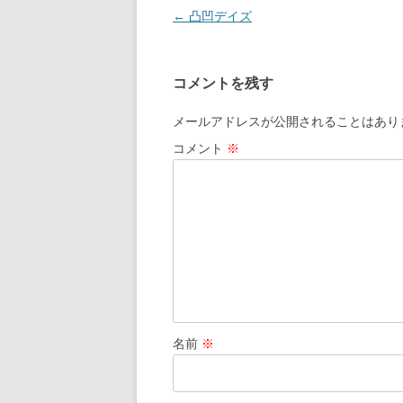
投
←
凸凹デイズ
稿
ナ
コメントを残す
ビ
ゲ
メールアドレスが公開されることはあり
ー
コメント
※
シ
ョ
ン
名前
※