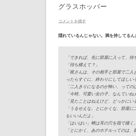
グラスホッパー
コメントを残す
隠れているんじゃない。満を持してるん
「できれば、先に部屋に入って、待
「待ち構えて？」
「梶さんは、その相手と部屋で二人
ったらすぐに、終わりにしてほしい
「二人きりになるのが怖い、っての
「今時、可愛い女の子、なんていね
「見たことはねえけど、どっかにい
「うるせえな。とにかくな、部屋に
もいいんだよ」
「はいはい」蝉は耳の穴を指で掻く
「とにかく、あのホテルってのは、