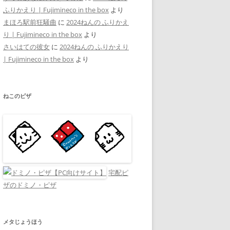
ふりかえり | Fujimineco in the box
より
まほろ駅前狂騒曲
に
2024ねんの ふりかえ
り | Fujimineco in the box
より
さいはての彼女
に
2024ねんの ふりかえり
| Fujimineco in the box
より
ねこのピザ
宅配ピ
ザのドミノ・ピザ
メタじょうほう