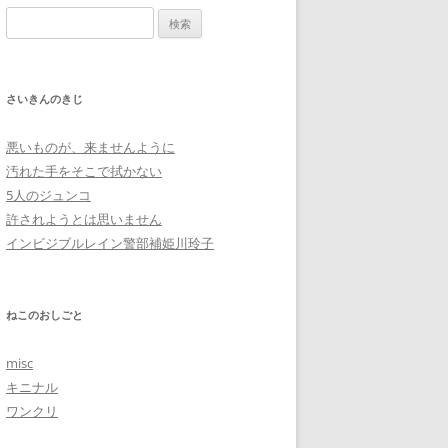
検
索:
さいきんのきじ
悪いものが、来ませんように
汚れた手をそこで拭かない
5人のジュンコ
許されようとは思いません
インビジブルレイン警部補姫川玲子
ねこのおしごと
misc
キニナル
ワンクリ