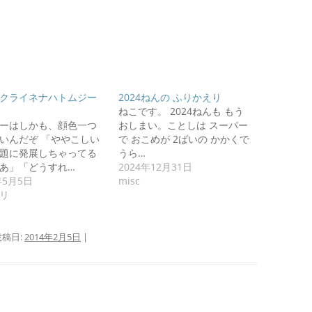
クライネナハトムジー
2024ねんの ふりかえり
ねこです。 2024ねんも もう
ーはしかも、顔色一つ
おしまい。ことしは スーパー
いんだぞ 「ややこしい
で おこめが 2ばいの かかくで
題に発展しちゃってる
うら…
あ」「どうすれ…
2024年12月31日
年5月5日
misc
リ
投稿日:
2014年2月5日
|