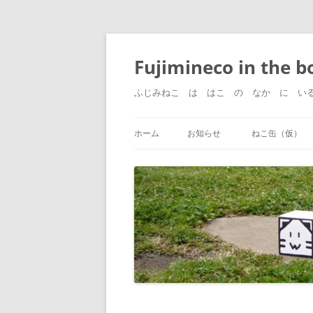
コ
ン
テ
Fujimineco in the b
ン
ツ
へ
ふじみねこ は はこ の なか に い
ス
キ
ッ
プ
ホーム
お知らせ
ねこ缶（仮）