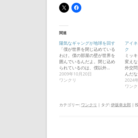
関連
陽気なギャングが地球を回す
アイネ
「僕が世界を閉じ込めている
ク
わけ。僕の部屋の壁が世界を
ミッキ
囲んでいるんだよ。閉じ込め
変えな
られているのは、僕以外…
外交問
2009年10月20日
んだな
ワンクリ
2024
ワンク
カテゴリー:
ワンクリ
| タグ:
伊坂幸太郎
| 