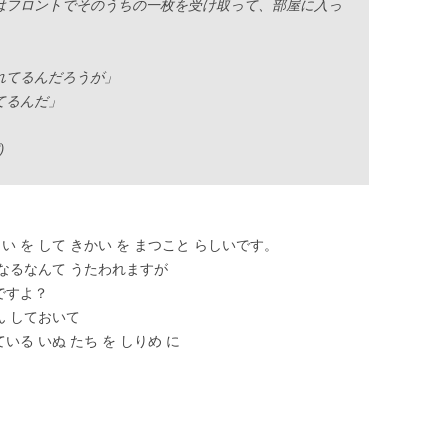
はフロントでそのうちの一枚を受け取って、部屋に入っ
」
れてるんだろうが」
てるんだ」
)
い を して きかい を まつこと らしいです。
るくなるなんて うたわれますが
んですよ？
ん しておいて
ている いぬ たち を しりめ に