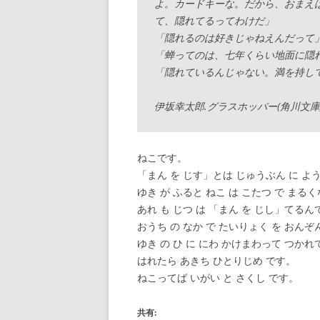
よ。カードキーな。だから、おまえ
て、隠れてるってわけだ」
「隠れるのは好きじゃねえんだって
「蝉ってのは、七年くらい地面に隠
「隠れているんじゃない。満を持し
伊坂幸太郎.グラスホッパー(角川文庫
ねこです。
「まん を じす」とは じゅうぶん に よう
ゆき が ふると ねこ は こたつ で ま
あれ も じつ は 「まん を じし」てる
おうち の なか で たいりょく を おんぞ
ゆき の ひ に にわ かけまわって つかれ
はれたら あきち ひとりじめ です。
ねこってば いがい と さくし です。
共有: