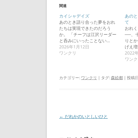
関連
カイシャデイズ
あのと
あのとき語り合った夢をおれ
て
たちは実現できたのだろう
おれく
か。 「チーフは江沢リーダー
──、
と呑みにいったことない…
りとか
2026年1月12日
げえ増
ワンクリ
2022
ワンク
カテゴリー:
ワンクリ
| タグ:
森絵都
| 投稿日
投
←
だれかのいとしいひと
稿
ナ