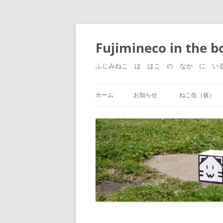
コ
ン
テ
Fujimineco in the b
ン
ツ
へ
ふじみねこ は はこ の なか に い
ス
キ
ッ
プ
ホーム
お知らせ
ねこ缶（仮）