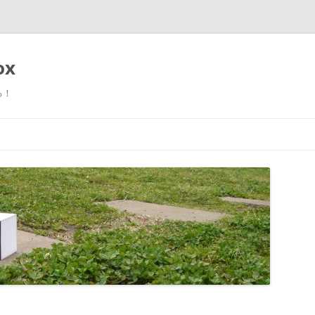
ox
る！