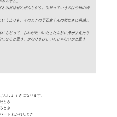
声をたてた。
日と明日はぜんぜんちがう。明日っていうのは今日の続
いうよりも、そのときの早乙女くんの切なさに共感し
林にもどって、おれが近づいたとたん妙に身がまえたり
分になると思う。かなりさびしいんじゃないかと思う
 げんしょう きになります。
んだとき
いるとき
 パート わかれたとき