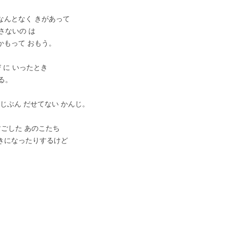
なんとなく きがあって
なさないの は
かもって おもう。
び に いったとき
てる。
の じぶん だせてない かんじ。
すごした あのこたち
 きになったりするけど