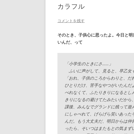
カラフル
コメントを残す
そのとき、子供心に思ったよ。今日と明
いんだ、って
「小学生のときにさ……」
ふいに声がして、見ると、早乙女く
「おれ、子供のころからわりと、だ
ひとりだけ、苦手なやつがいたんだ
べれなくて、ふたりきりになるとし
きりになるの避けてたみたいだから
課後、みんなでグランドに残って遊
にしゃべれて、げらげら笑いあった
んだ。もう大丈夫だ、明日からは仲
ったら、そいつはまたもとの気まず