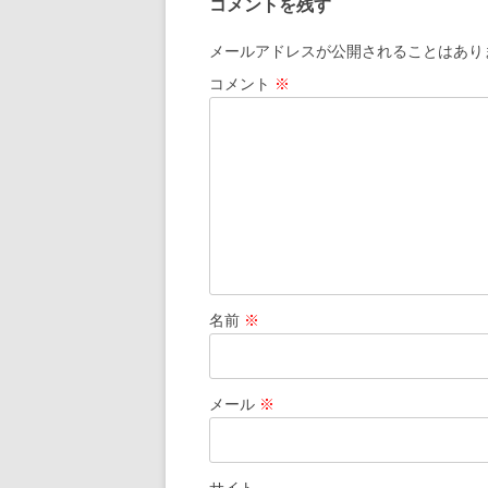
コメントを残す
ビ
ゲ
メールアドレスが公開されることはあり
ー
コメント
※
シ
ョ
ン
名前
※
メール
※
サイト