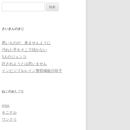
検
索:
さいきんのきじ
悪いものが、来ませんように
汚れた手をそこで拭かない
5人のジュンコ
許されようとは思いません
インビジブルレイン警部補姫川玲子
ねこのおしごと
misc
キニナル
ワンクリ