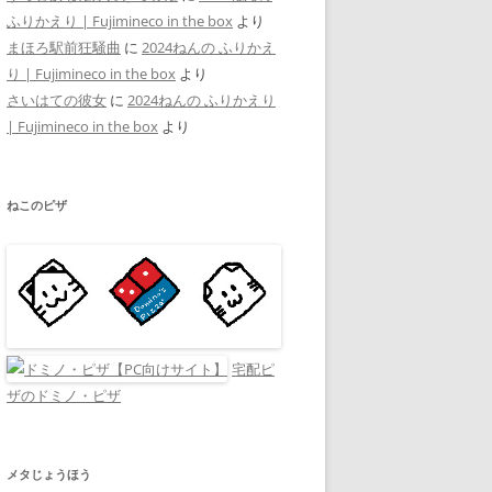
ふりかえり | Fujimineco in the box
より
まほろ駅前狂騒曲
に
2024ねんの ふりかえ
り | Fujimineco in the box
より
さいはての彼女
に
2024ねんの ふりかえり
| Fujimineco in the box
より
ねこのピザ
宅配ピ
ザのドミノ・ピザ
メタじょうほう