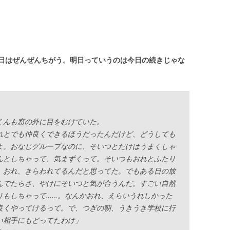
日はぜんぜんちがう。明日っていうのは今日の続きじゃな
んも窓の外に目をむけていた。
れとでも仲良くできるほうだったんだけど、どうしても
よ。おなじグループなのに、そいつとだけはうまくしゃ
んとしちゃって、気まずくって。そいつもおれとふたり
、おれ、きらわれてるんだと思ってた。でもある日の放
んでたらさ、やけにそいつと気が合うんだ。すごい自然
りもしちゃって……。なんかおれ、えらいうれしかった
良くやってけるって。で、つぎの朝、うきうき学校に行
い相手にもどってたわけ」