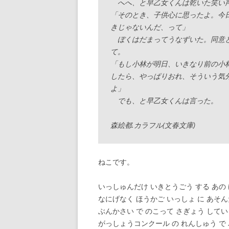
へへ、と早乙女くんは乾いた笑い
「そのとき、子供心に思ったよ。今
きじゃないんだ、って」
ぼくはだまってうなずいた。同意と
て。
「もし小林が明日、いきなり前の小
したら、やっぱりおれ、そういう気
よ」
でも、と早乙女くんは言った。
森絵都.カラフル(文春文庫)
ねこです。
いっしゅんだけ いきとうごう する あの
なにげなく ほうかご いっしょ に あそ
ぶんかさい で のこって さぎょう して
がっしょうコンクール の れんしゅう で