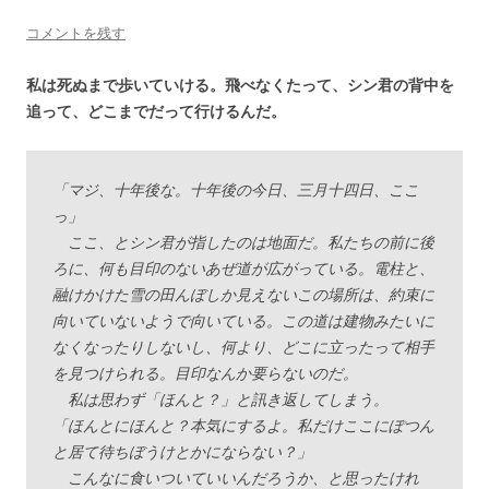
コメントを残す
私は死ぬまで歩いていける。飛べなくたって、シン君の背中を
追って、どこまでだって行けるんだ。
「マジ、十年後な。十年後の今日、三月十四日、ここ
っ」
ここ、とシン君が指したのは地面だ。私たちの前に後
ろに、何も目印のないあぜ道が広がっている。電柱と、
融けかけた雪の田んぼしか見えないこの場所は、約束に
向いていないようで向いている。この道は建物みたいに
なくなったりしないし、何より、どこに立ったって相手
を見つけられる。目印なんか要らないのだ。
私は思わず「ほんと？」と訊き返してしまう。
「ほんとにほんと？本気にするよ。私だけここにぽつん
と居て待ちぼうけとかにならない？」
こんなに食いついていいんだろうか、と思ったけれ