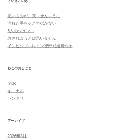
さいきんのきじ
悪いものが、来ませんように
汚れた手をそこで拭かない
5人のジュンコ
許されようとは思いません
インビジブルレイン警部補姫川玲子
ねこのおしごと
misc
キニナル
ワンクリ
アーカイブ
2026年8月