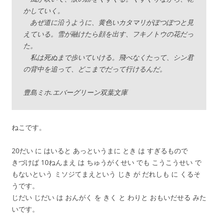
かしていく。
あぜ道に沿うように、黄色いカタマリがぽつぽつと見
えている。雪が融けたら顔を出す、フキノトウの花だっ
た。
私は死ぬまで歩いていける。飛べなくたって、シン君
の背中を追って、どこまでだって行けるんだ。
豊島ミホ.エバーグリーン双葉文庫
ねこです。
20だい に はいると あっというまに とき は すぎるもので
きづけば 10ねんまえ は ちゅうがくせい でも こうこうせい で
もないという ミソジてまえという じき が だれしも に くるそ
うです。
じだい じだい は おんがく を きく と わりと おもいだせる みた
いです。