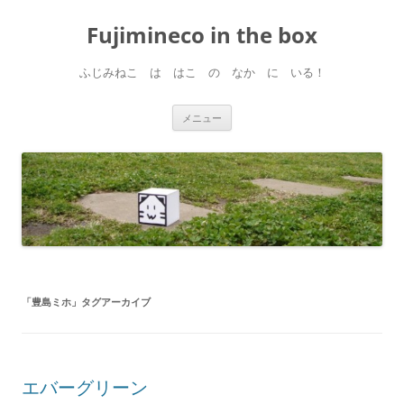
コ
ン
Fujimineco in the box
テ
ン
ツ
へ
ふじみねこ は はこ の なか に いる！
ス
キ
ッ
プ
メニュー
「
豊島ミホ
」タグアーカイブ
エバーグリーン