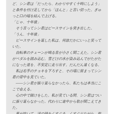
ど、シン君は「だったら、わかりやすく十時にしよう」
と条件を付け足してから「ほんと」と言い切った。ぎゅ
っと口の端を結んで上げる。
「じゃ、十年後」
そう言ってシン君はピースサインを突き出した。
「うん、十年後」
ピースサインを返した私は、何故だかにいっと笑って
いた。
自転車のチェーンが鳴る音が小さく聞こえた。シン君
がペダルを踏み込む。雪どけの水が染み込んでがたがた
になった道を、不安定に走り出す。だんだん遠くなる。
私は右手のチョキを下ろすと、その場に留まってシン
君の背中を見ていた。
――シン君が振り返らなかったら、私たちは本当にこ
こで会える。
心の中で賭けをした。私が見ている間、シン君はつい
に振り返らなかった。代わりに途中から歌が聞こえてき
た。
風が吹いて、涙の跡をくすぐる。くすぐりながら、乾