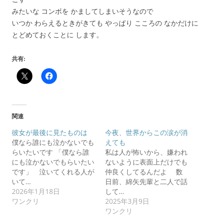
みたいな コンボを かましてしまいそうなので
いつか わらえるときがきても やっぱり こころの なかだけに
とどめておくことに します。
共有:
関連
彼女が最後に見たものは
今夜、世界からこの涙が消
僕なら誰にも泣かないでも
えても
らいたいです 「僕なら誰
私は人が怖いから、嫌われ
にも泣かないでもらいたい
ないように表面上だけでも
です」 泣いてくれる人が
仲良くしてるんだよ 数
いて…
日前、綿矢先輩と二人で話
2026年1月18日
して…
ワンクリ
2025年3月9日
ワンクリ