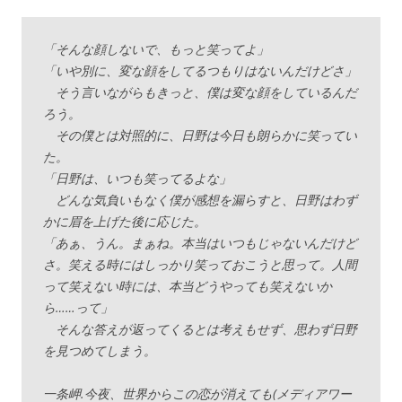
「そんな顔しないで、もっと笑ってよ」
「いや別に、変な顔をしてるつもりはないんだけどさ」
そう言いながらもきっと、僕は変な顔をしているんだ
ろう。
その僕とは対照的に、日野は今日も朗らかに笑ってい
た。
「日野は、いつも笑ってるよな」
どんな気負いもなく僕が感想を漏らすと、日野はわず
かに眉を上げた後に応じた。
「あぁ、うん。まぁね。本当はいつもじゃないんだけど
さ。笑える時にはしっかり笑っておこうと思って。人間
って笑えない時には、本当どうやっても笑えないか
ら……って」
そんな答えが返ってくるとは考えもせず、思わず日野
を見つめてしまう。
一条岬.今夜、世界からこの恋が消えても(メディアワー