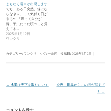
まもなく電車が出現します
でも、ある日突然、蝶にな
らなきゃ、って気付く日が
来るの 「蝶って自分が
昔、芋虫だった頃のこと覚
えてる…
2025年1月12日
ワンクリ
カテゴリー:
ワンクリ
| タグ:
一条岬
| 投稿日:
2025年3月2日
|
投
←
成瀬は天下を取りにいく
今夜、世界からこの涙が消えて
稿
も
→
ナ
ビ
コメントを残す