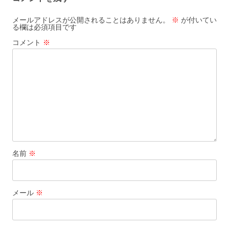
ゲ
ー
メールアドレスが公開されることはありません。
※
が付いてい
る欄は必須項目です
シ
コメント
※
ョ
ン
名前
※
メール
※