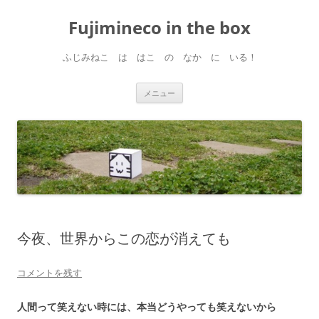
コ
ン
Fujimineco in the box
テ
ン
ツ
へ
ふじみねこ は はこ の なか に いる！
ス
キ
ッ
プ
メニュー
今夜、世界からこの恋が消えても
コメントを残す
人間って笑えない時には、本当どうやっても笑えないから