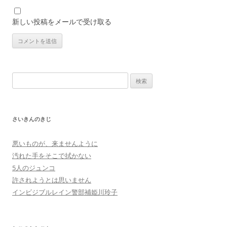
新しい投稿をメールで受け取る
検
索:
さいきんのきじ
悪いものが、来ませんように
汚れた手をそこで拭かない
5人のジュンコ
許されようとは思いません
インビジブルレイン警部補姫川玲子