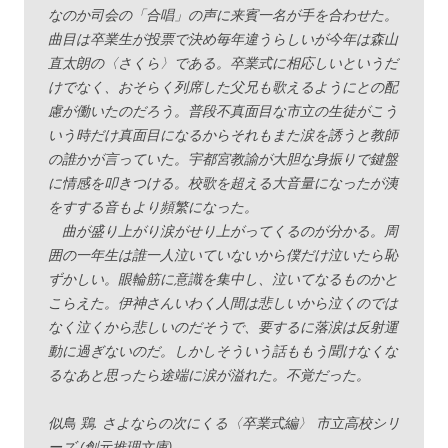
なのか司会の「合唱」の声に来賓一名が手を合わせた。
曲目は卒業生が投票で決め毎年違うらしいが今年は森山
直太朗の〈さくら〉である。卒業式に相応しいというだ
けでなく、おそらく列席した父兄も歌えるようにとの配
慮が働いたのだろう。普段不真面目な市立の生徒がこう
いう時だけ真面目になるからそれもまた涙を誘うと教師
の誰かが言っていた。宇都宮教諭が大胆な身振りで鍵盤
に情感を叩きつける。校歌を超える大音量になったが洟
をすする音もより頻繁になった。
曲が盛り上がり涙がせり上がってくるのが分かる。周
囲の一年生は誰一人泣いていないから僕だけ泣いたら恥
ずかしい。眼輪筋に意識を集中し、泣いてなるものかと
こらえた。伊神さんいわく人間は悲しいから泣くのでは
なく泣くから悲しいのだそうで、要するに落涙は反射運
動に過ぎないのだ。しかしそういう話ももう聞けなくな
るなあと思ったら途端に涙が溢れた。不覚だった。
似鳥 鶏. さよならの次にくる〈卒業式編〉 市立高校シリ
ーズ (創元推理文庫)