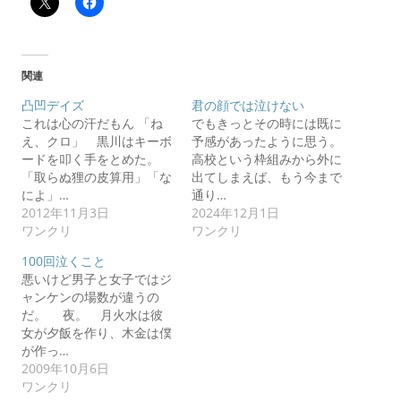
関連
凸凹デイズ
君の顔では泣けない
これは心の汗だもん 「ね
でもきっとその時には既に
え、クロ」 黒川はキーボ
予感があったように思う。
ードを叩く手をとめた。
高校という枠組みから外に
「取らぬ狸の皮算用」「な
出てしまえば、もう今まで
によ」…
通り…
2012年11月3日
2024年12月1日
ワンクリ
ワンクリ
100回泣くこと
悪いけど男子と女子ではジ
ャンケンの場数が違うの
だ。 夜。 月火水は彼
女が夕飯を作り、木金は僕
が作っ…
2009年10月6日
ワンクリ