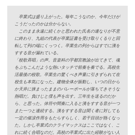
卒業式は盛り上がった。毎年こうなのか、今年だけが
こうだったのかは分からない。
このまま永遠に続くかと思われた氏名の連なりが不意
に終わり、九組の代表が卒業証書を受け取りくるりと回
転して列の端にくっつく。卒業生の列からはすでに洟を
すする音が漏れている。
「校歌斉唱」の声。音楽科の宇都宮教諭が出てきて、魂
をぶちこんだような熱いタッチで前奏を奏でる。高校生
活最後の校歌。卒業生の驚くべき声量に引きずられて在
校生も本気になった。建物全体が振動し、いつの日から
か天井に挟まったままのバレーボールが落ちてきそうな
熱唱だ。負けじと僕も声を出す。三年生を送るのだか
ら、と思った。休符や間奏に入ると洟をすする音が一つ
また一つと連続する。洟をすする音は聞く者に対しても
一定の催涙作用をもたらすらしく、若干目頭が熱くなっ
た。しかし卒業式のクライマックスはここではなく、こ
れに続く合唱なのだ。高校の卒業式に出た経験がない人