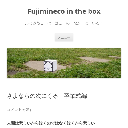
コ
ン
Fujimineco in the box
テ
ン
ツ
へ
ふじみねこ は はこ の なか に いる！
ス
キ
ッ
プ
メニュー
さよならの次にくる 卒業式編
コメントを残す
人間は悲しいから泣くのではなく泣くから悲しい