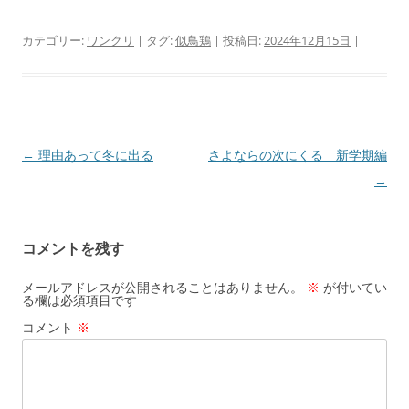
カテゴリー:
ワンクリ
| タグ:
似鳥鶏
| 投稿日:
2024年12月15日
|
投
←
理由あって冬に出る
さよならの次にくる 新学期編
稿
→
ナ
ビ
コメントを残す
ゲ
ー
メールアドレスが公開されることはありません。
※
が付いてい
る欄は必須項目です
シ
コメント
※
ョ
ン